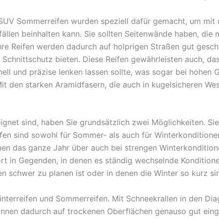
SUV Sommerreifen wurden speziell dafür gemacht, um mi
ällen beinhalten kann. Sie sollten Seitenwände haben, die m
re Reifen werden dadurch auf holprigen Straßen gut geschü
d Schnittschutz bieten. Diese Reifen gewährleisten auch, d
nell und präzise lenken lassen sollte, was sogar bei hohen
. Mit den starken Aramidfasern, die auch in kugelsicheren 
gnet sind, haben Sie grundsätzlich zwei Möglichkeiten. S
fen sind sowohl für Sommer- als auch für Winterkonditione
nnen das ganze Jahr über auch bei strengen Winterkondition
rt in Gegenden, in denen es ständig wechselnde Konditionen
schwer zu planen ist oder in denen die Winter so kurz sind
nterreifen und Sommerreifen. Mit Schneekrallen in den Diag
können dadurch auf trockenen Oberflächen genauso gut ein