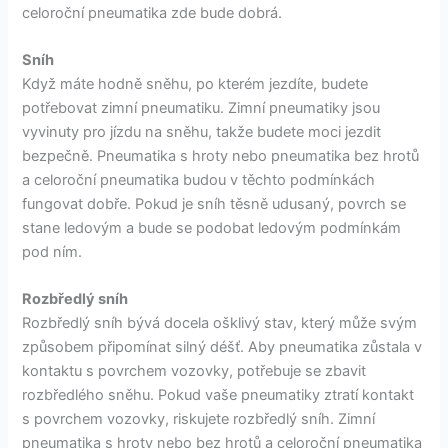
celoroční pneumatika zde bude dobrá.
Sníh
Když máte hodně sněhu, po kterém jezdíte, budete
potřebovat zimní pneumatiku. Zimní pneumatiky jsou
vyvinuty pro jízdu na sněhu, takže budete moci jezdit
bezpečně. Pneumatika s hroty nebo pneumatika bez hrotů
a celoroční pneumatika budou v těchto podmínkách
fungovat dobře. Pokud je sníh těsně udusaný, povrch se
stane ledovým a bude se podobat ledovým podmínkám
pod ním.
Rozbředlý sníh
Rozbředlý sníh bývá docela ošklivý stav, který může svým
způsobem připomínat silný déšť. Aby pneumatika zůstala v
kontaktu s povrchem vozovky, potřebuje se zbavit
rozbředlého sněhu. Pokud vaše pneumatiky ztratí kontakt
s povrchem vozovky, riskujete rozbředlý sníh. Zimní
pneumatika s hroty nebo bez hrotů a celoroční pneumatika