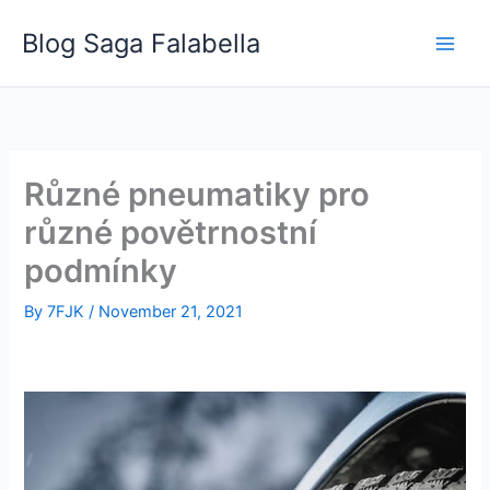
Skip
Blog Saga Falabella
to
content
Různé pneumatiky pro
různé povětrnostní
podmínky
By
7FJK
/
November 21, 2021