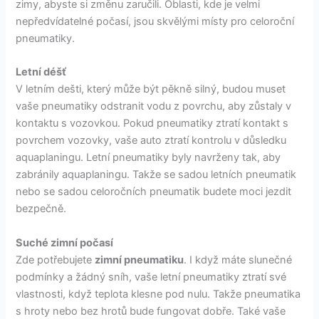
zimy, abyste si změnu zaručili. Oblasti, kde je velmi
nepředvídatelné počasí, jsou skvělými místy pro celoroční
pneumatiky.
Letní déšť
V letním dešti, který může být pěkně silný, budou muset
vaše pneumatiky odstranit vodu z povrchu, aby zůstaly v
kontaktu s vozovkou. Pokud pneumatiky ztratí kontakt s
povrchem vozovky, vaše auto ztratí kontrolu v důsledku
aquaplaningu. Letní pneumatiky byly navrženy tak, aby
zabránily aquaplaningu. Takže se sadou letních pneumatik
nebo se sadou celoročních pneumatik budete moci jezdit
bezpečně.
Suché zimní počasí
Zde potřebujete
zimní pneumatiku
. I když máte slunečné
podmínky a žádný sníh, vaše letní pneumatiky ztratí své
vlastnosti, když teplota klesne pod nulu. Takže pneumatika
s hroty nebo bez hrotů bude fungovat dobře. Také vaše