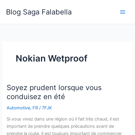
Skip
Blog Saga Falabella
to
content
Nokian Wetproof
Soyez prudent lorsque vous
Soyez
prudent
conduisez en été
lorsque
Automotive
,
FR
/
7FJK
vous
conduisez
Si vous vivez dans une région où il fait très chaud, il est
en
important de prendre quelques précautions avant de
été
prendre la route. Il est toujours important de commencer