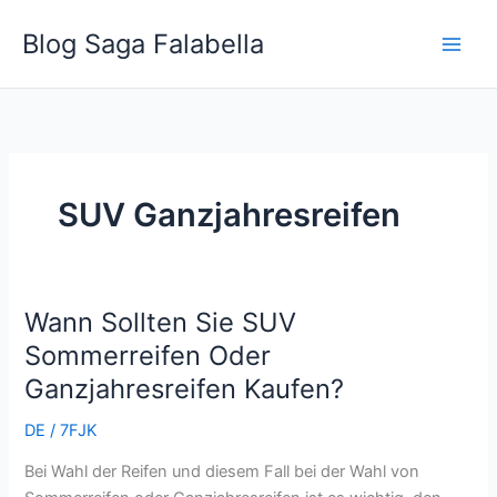
Skip
Blog Saga Falabella
to
content
SUV Ganzjahresreifen
Wann Sollten Sie SUV
Wann
Sollten
Sommerreifen Oder
Sie
Ganzjahresreifen Kaufen?
SUV
Sommerreifen
DE
/
7FJK
Oder
Bei Wahl der Reifen und diesem Fall bei der Wahl von
Ganzjahresreifen